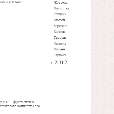
ину з ювілеєм!
Жовтень
Листопад
Грудень
Лютий
Березень
Квітень
Травень
Червень
Липень
Серпень
2012
кірія" - фрагменти з
ншлагового концерту Гала-