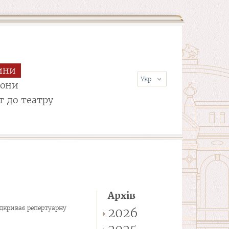
ини
сони
т до театру
Архів
дкриває репертуарну
2026