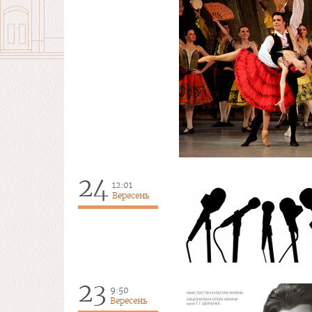
24
12:01
Вересень
23
9:50
Вересень