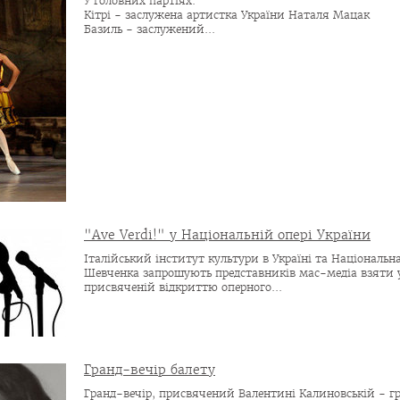
У головних партіях:
Кітрі - заслужена артистка України Наталя Мацак
Базиль - заслужений...
"Ave Verdi!" у Національній опері України
Італійський інститут культури в Україні та Національна
Шевченка запрошують представників мас-медіа взяти у
присвяченій відкриттю оперного...
Гранд-вечір балету
Гранд-вечір, присвячений Валентині Калиновській - г