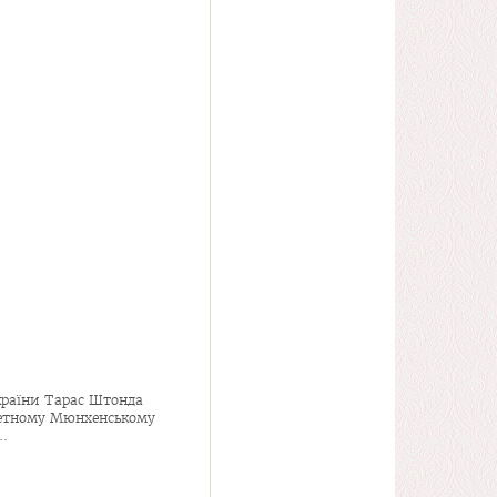
країни Тарас Штонда
ветному Мюнхенському
.