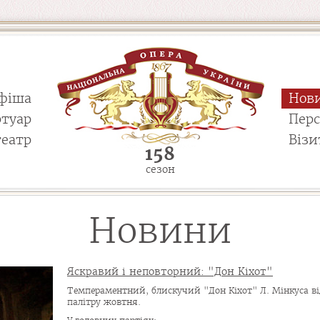
фіша
Нов
ртуар
Пер
театр
Візи
158
сезон
Новини
Яскравий і неповторний: "Дон Кіхот"
Темпераментний, блискучий "Дон Кіхот" Л. Мінкуса ві
палітру жовтня.