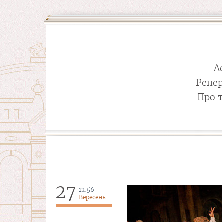
А
Репе
Про 
27
12:56
Вересень