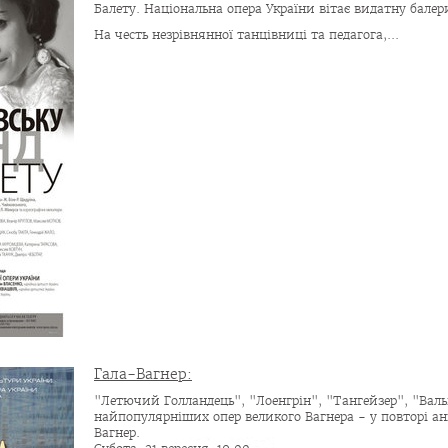
Балету. Національна опера України вітає видатну балер
На честь незрівнянної танцівниці та педагога,...
Гала-Вагнер:
"Летючий Голландець", "Лоенгрін", "Тангейзер", "Валь
найпопулярніших опер великого Вагнера - у повторі а
Вагнер.