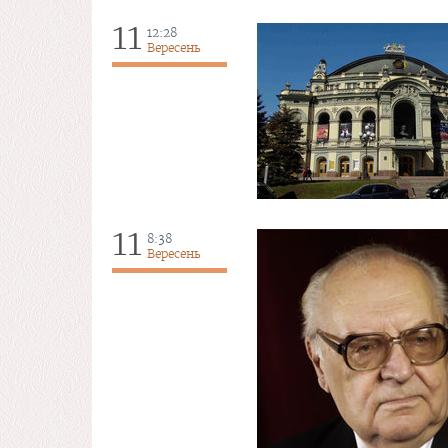
11
12:28
Вересень
11
8:38
Вересень