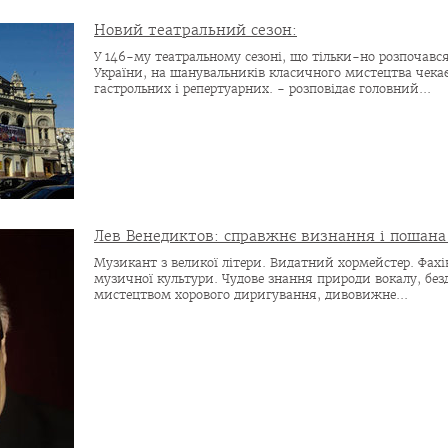
Новий театральний сезон:
У 146-му театральному сезоні, що тільки-но розпочався
України, на шанувальників класичного мистецтва чекає
гастрольних і репертуарних. - розповідає головний...
Лев Венедиктов: справжнє визнання і пошана
Музикант з великої літери. Видатний хормейстер. Фахів
музичної культури. Чудове знання природи вокалу, без
мистецтвом хорового диригування, дивовижне...