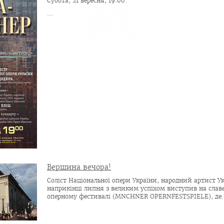
Субота, 21 вересня, 19.00.
...
Вершина вечора!
Соліст Національної опери України, народний артист У
наприкінці липня з великим успіхом виступив на сла
оперному фестивалі (MNCHNER OPERNFESTSPIELE), де..