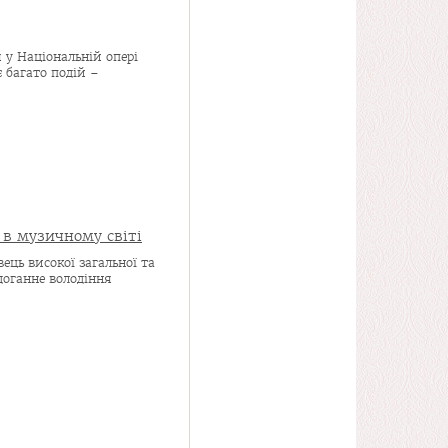
 у Національній опері
 багато подій –
 в музичному світі
ець високої загальної та
доганне володіння