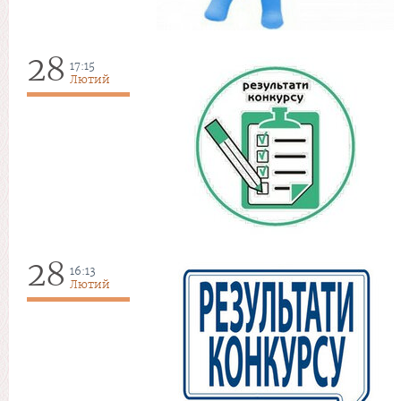
28
17:15
Лютий
28
16:13
Лютий