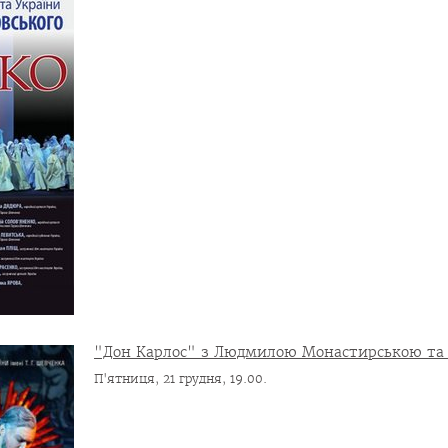
"Дон Карлос" з Людмилою Монастирською та
П'ятниця, 21 грудня, 19.00.