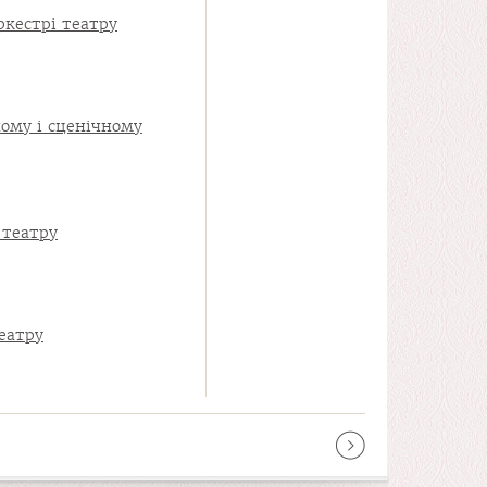
кестрі театру
ому і сценічному
 театру
еатру