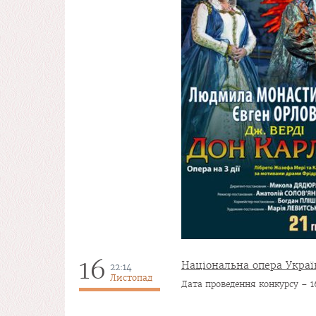
16
Національна опера Украї
22:14
Листопад
Дата проведення конкурсу – 1