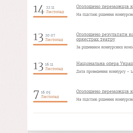
14
Оголошено переможців к
22:11
Листопад
На підставі рішення конкурсної 
13
Оголошено результати ко
20:07
оркестрах театру
Листопад
За рішенням конкурсних комісі
13
Національна опера Украї
16:11
Листопад
Дата проведення конкурсу – 1
7
Оголошено переможців ко
16:05
Листопад
На підставі рішення конкурсної
Сторінки