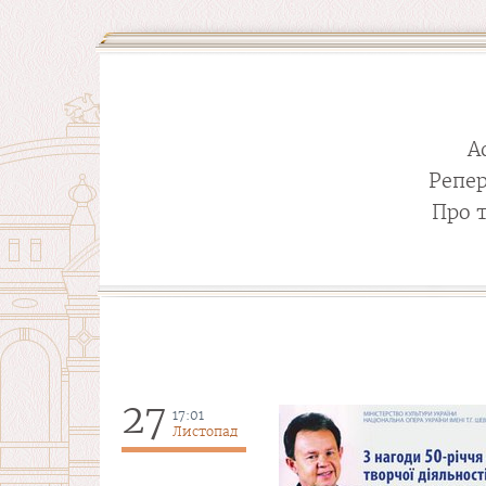
А
Репе
Про 
27
17:01
Листопад