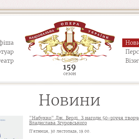
фіша
Нов
ртуар
Пер
театр
Візи
159
сезон
Новини
"Набукко" Дж. Верді. З нагоди 50-річчя творчо
Владислава Згуровського
П'ятниця, 30 листопада, 19.00.