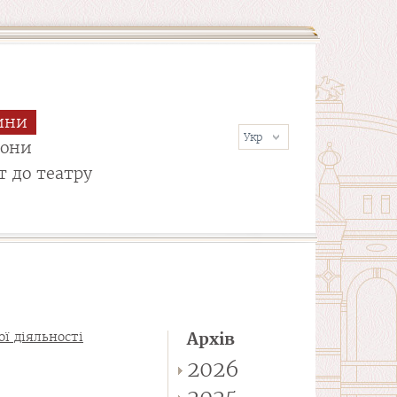
ини
сони
т до театру
ї діяльності
Архів
2026