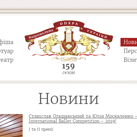
фіша
Нов
ртуар
Пер
театр
Візи
159
сезон
Новини
Станіслав Ольшанський та Юлія Москаленко -
International Ballet Competition - 2019!
І та ІІ премії