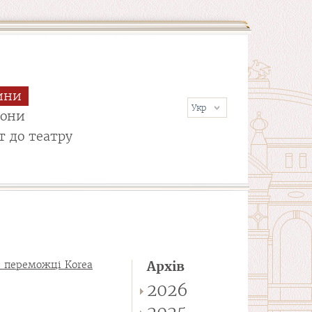
ини
сони
т до театру
 переможці Korea
Архів
2026