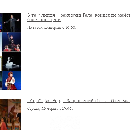
6 та 7 липня - заключні Гала-концерти майст
балетної сцени
Початок концертів о 19.00.
"Аїда" Дж. Верді. Запрошений гість - Олег Зл
Середа, 26 червня, 19.00.