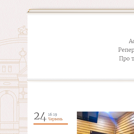
А
Репе
Про 
24
16:19
Червень