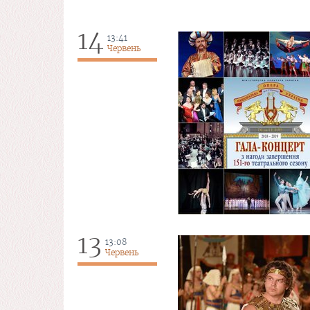
14
13:41
Червень
13
13:08
Червень