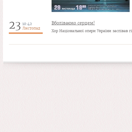
23
Вболіваємо серцем!
10:42
Листопад
Хор Національної опери України заспівав г
Сторінки