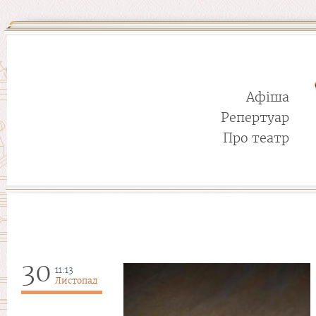
Афіша
Репертуар
Про театр
30
11:13
Листопад