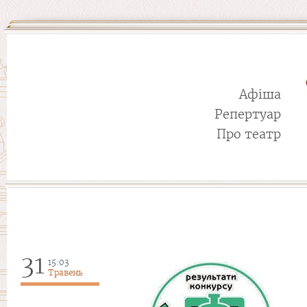
Афіша
Репертуар
Про театр
31
15:03
Травень