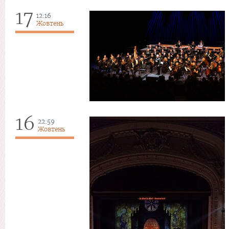
17
12:16
Жовтень
16
22:59
Жовтень