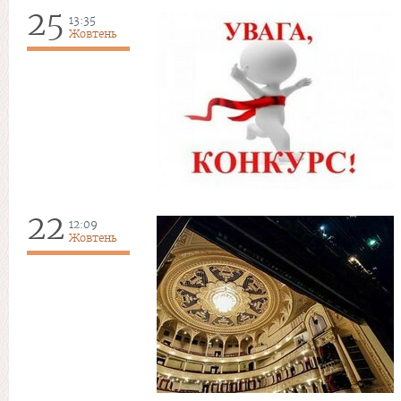
25
13:35
Жовтень
22
12:09
Жовтень