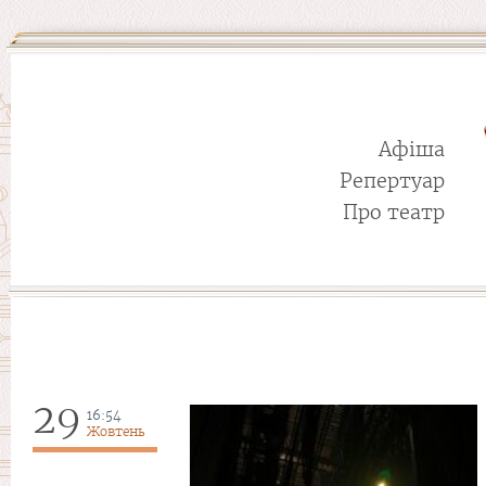
Афіша
Репертуар
Про театр
29
16:54
Жовтень